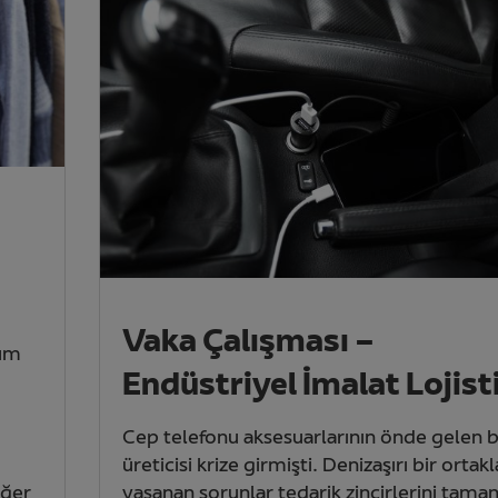
Vaka Çalışması –
tum
Endüstriyel İmalat Lojist
Cep telefonu aksesuarlarının önde gelen b
üreticisi krize girmişti. Denizaşırı bir ortakl
iğer
yaşanan sorunlar tedarik zincirlerini tam