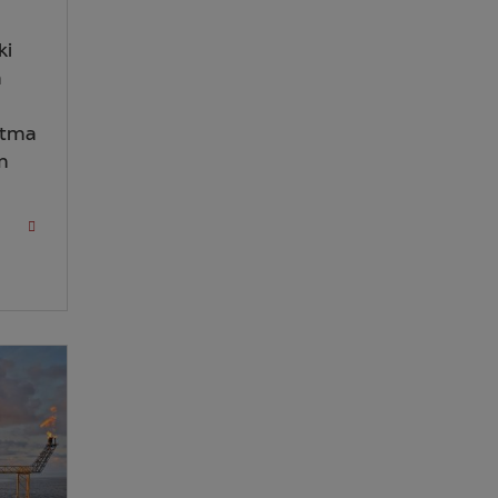
ki
m
ltma
m