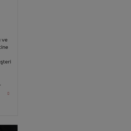
ı ve
cine
şteri
ı
.