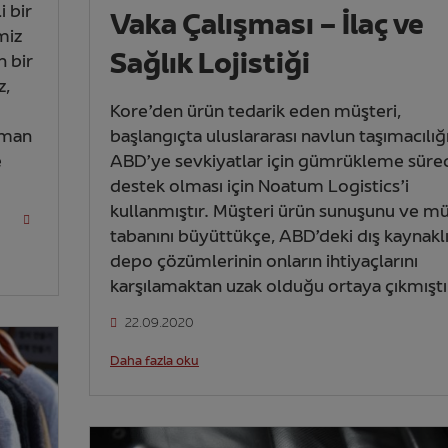
 bir
Vaka Çalışması – İlaç ve
miz
Sağlık Lojistiği
n bir
z,
Kore’den ürün tedarik eden müşteri,
pman
başlangıçta uluslararası navlun taşımacılığ
e
ABD’ye sevkiyatlar için gümrükleme süre
destek olması için Noatum Logistics’i
kullanmıştır. Müşteri ürün sunuşunu ve mü
tabanını büyüttükçe, ABD’deki dış kaynakl
depo çözümlerinin onların ihtiyaçlarını
karşılamaktan uzak olduğu ortaya çıkmıştı
22.09.2020
Daha fazla oku