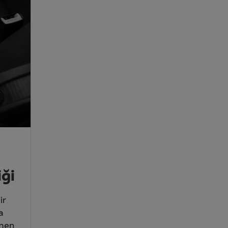
iği
ir
a
amen