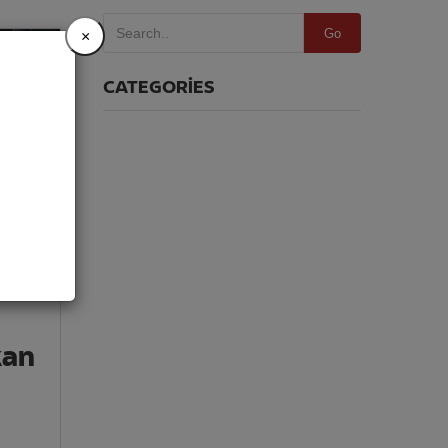
Go
×
CATEGORIES
Kategori yok
kan