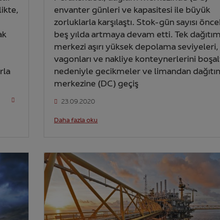
ikte,
envanter günleri ve kapasitesi ile büyük
zorluklarla karşılaştı. Stok-gün sayısı önce
ak
beş yılda artmaya devam etti. Tek dağıtı
merkezi aşırı yüksek depolama seviyeleri,
vagonları ve nakliye konteynerlerini boşa
rla
nedeniyle gecikmeler ve limandan dağıtı
merkezine (DC) geçiş
23.09.2020
Daha fazla oku