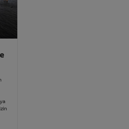
ve
n
’ya
izin