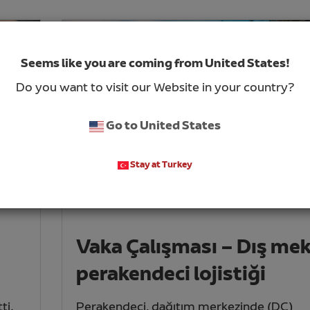
Seems like you are coming from United States!
Do you want to visit our Website in your country?
Go to United States
Stay at Turkey
Vaka Çalışması – Dış me
perakendeci lojistiği
ti.
Perakendeci, dağıtım merkezinde (DC)