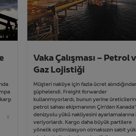
e
Vaka Çalışması – Petrol 
Gaz Lojistiği
ında
Müşteri nakliye için fazla ücret alındığında
pompa
şüphelendi. Freight forwarder
 karşı
kullanmıyorlardı, bunun yerine üreticilerin
petrol sahası ekipmanının Çin’den Kanada
denizyolu yükü nakliyesini ayarlamalarına 
veriyorlardı. Kargo daha büyük partilere
yönelik optimizasyon olmaksızın sabit yük