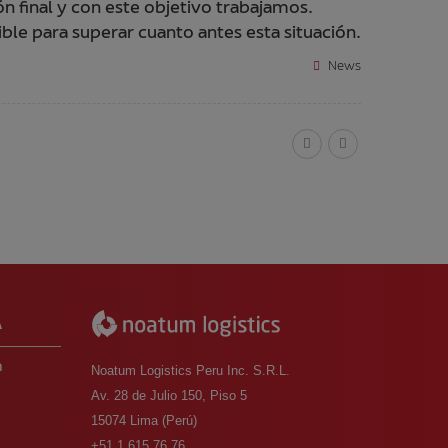
n final y con este objetivo trabajamos.
le para superar cuanto antes esta situación.
News
A
m
Noatum Logistics Peru Inc. S.R.L.
Av. 28 de Julio 150, Piso 5
15074 Lima (Perú)
o
+51 1 615 76 76