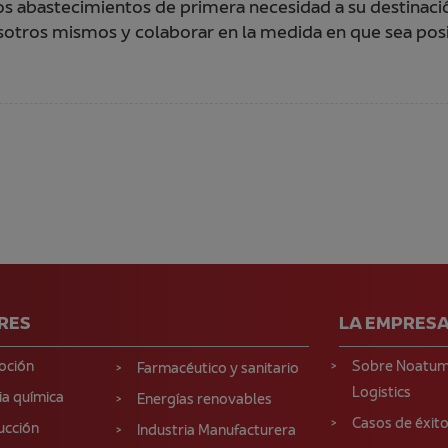
los abastecimientos de primera necesidad a su destinació
tros mismos y colaborar en la medida en que sea posib
RES
LA EMPRES
oción
Sobre Noatu
Farmacéutico y sanitario
Logistics
ia química
Energías renovables
Casos de éxit
ucción
Industria Manufacturera