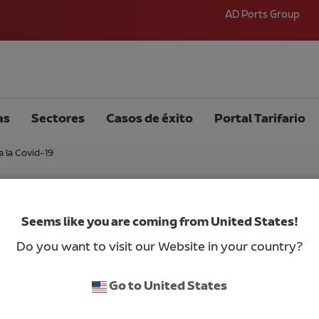
AD Ports Group
as
Sectores
Casos de éxito
Portal Tarifario
a la Covid-19
labora en la lucha contra
Seems like you are coming from United States!
Do you want to visit our Website in your country?
Go to United States