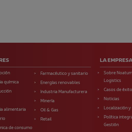
RES
LA EMPRES
oción
Sobre Noatu
Farmacéutico y sanitario
Logistics
ia química
Energías renovables
Casos de éxit
ucción
Industria Manufacturera
Noticias
Minería
Localización y
ia alimentaria
Oil & Gas
Política integ
rio
Retail
Gestión
ónica de consumo