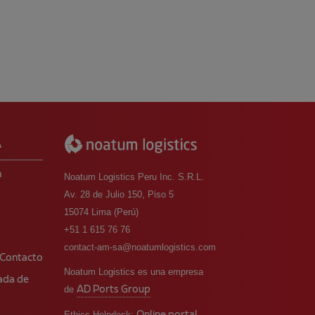
A
m
Noatum Logistics Peru Inc. S.R.L.
Av. 28 de Julio 150, Piso 5
15074 Lima (Perú)
o
+51 1 615 76 76
contact-am-sa@noatumlogistics.com
 Contacto
Noatum Logistics es una empresa
rada de
AD Ports Group
de
Ethics Helpdesk: