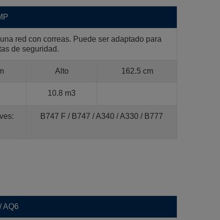
AMP
 una red con correas. Puede ser adaptado para
tas de seguridad.
m
Alto
162.5 cm
10.8 m3
ves:
B747 F / B747 / A340 / A330 / B777
/ AQ6