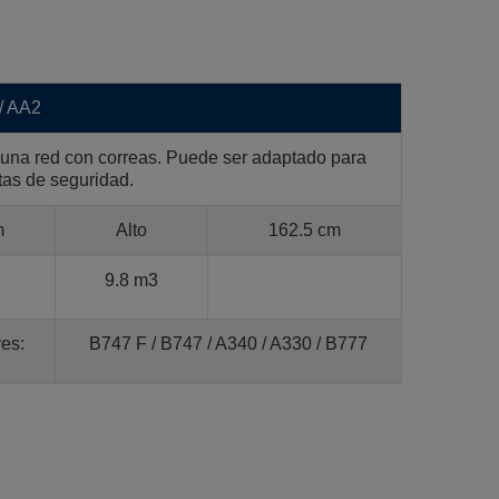
/ AA2
 una red con correas. Puede ser adaptado para
tas de seguridad.
m
Alto
162.5 cm
9.8 m3
es:
B747 F / B747 / A340 / A330 / B777