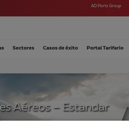
AD Ports Group
as
Sectores
Casos de éxito
Portal Tarifario
es Aéreos – Estandar