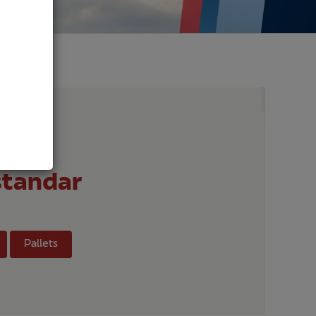
standar
Pallets