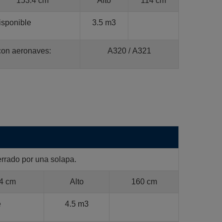
153.4 cm
Alto
114 cm
sponible
3.5 m3
con aeronaves:
A320 / A321
rrado por una solapa.
4 cm
Alto
160 cm
e
4.5 m3