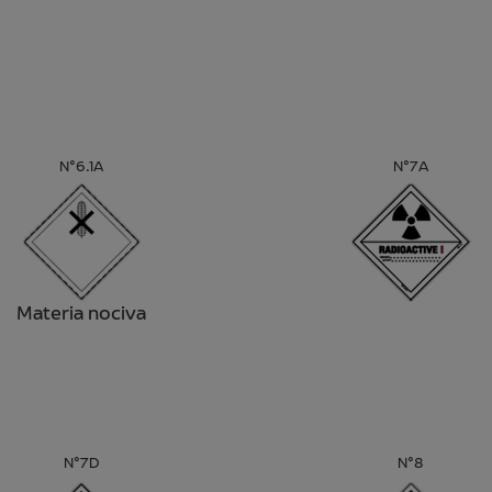
N°6.1A
N°7A
Materia nociva
N°7D
N°8