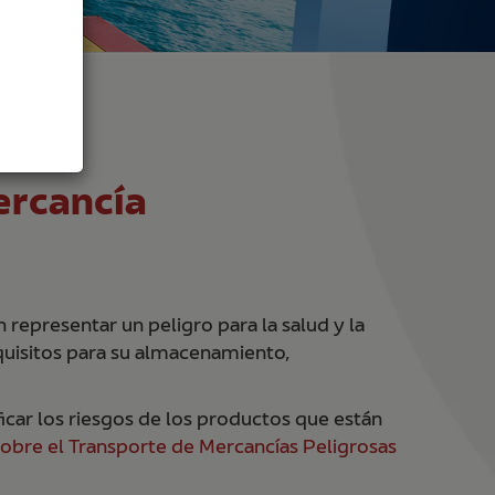
SA
ercancía
representar un peligro para la salud y la
equisitos para su almacenamiento,
ficar los riesgos de los productos que están
bre el Transporte de Mercancías Peligrosas