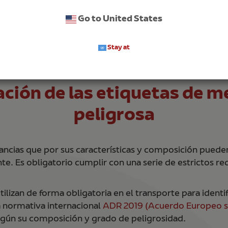
Go to United States
Stay at
ERRAMIENTAS / ETIQUETA DE MERCANCÍA PELIGRO
cación de las etiquetas de m
peligrosa
ancias que por sus características y composición pueden 
e. Es obligatorio cumplir con una serie de estrictos r
tilizan de forma obligatoria en el transporte para identi
a normativa internacional
ADR 2019 (Acuerdo Europeo so
 según su composición y grado de peligrosidad.