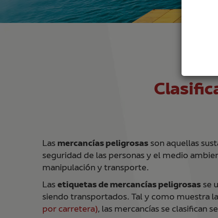
H
Clasifi
Las
mercancías peligrosas
son aquellas sust
seguridad de las personas y el medio ambient
manipulación y transporte.
Las
etiquetas de mercancías peligrosas
se u
siendo transportados. Tal y como muestra l
por carretera)
, las mercancías se clasifican