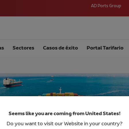
AD Ports Group
as
Sectores
Casos de éxito
Portal Tarifario
ía peligrosa
Seems like you are coming from United States!
Do you want to visit our Website in your country?