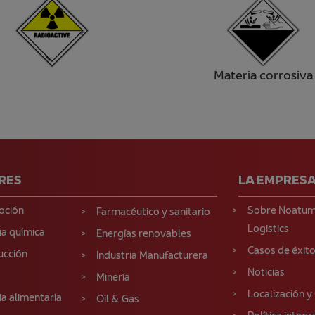
Materia corrosiva
RES
LA EMPRES
oción
Sobre Noatu
Farmacéutico y sanitario
Logistics
ia química
Energías renovables
Casos de éxit
ucción
Industria Manufacturera
Noticias
Minería
Localización y
ia alimentaria
Oil & Gas