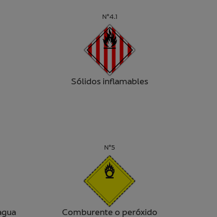
N°4.1
Sólidos inflamables
N°5
agua
Comburente o peróxido