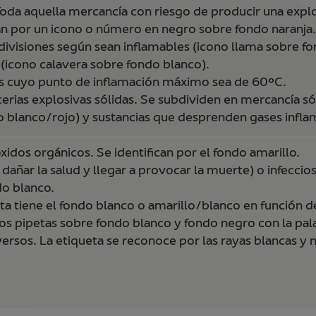
 Toda aquella mercancía con riesgo de producir una expl
ican por un icono o número en negro sobre fondo naranja.
bdivisiones según sean inflamables (icono llama sobre fo
(icono calavera sobre fondo blanco).
les cuyo punto de inflamación máximo sea de 60ºC.
erias explosivas sólidas. Se subdividen en mercancía sól
ndo blanco/rojo) y sustancias que desprenden gases infl
idos orgánicos. Se identifican por el fondo amarillo.
 dañar la salud y llegar a provocar la muerte) o infec
do blanco.
eta tiene el fondo blanco o amarillo/blanco en función d
dos pipetas sobre fondo blanco y fondo negro con la pal
versos. La etiqueta se reconoce por las rayas blancas y 