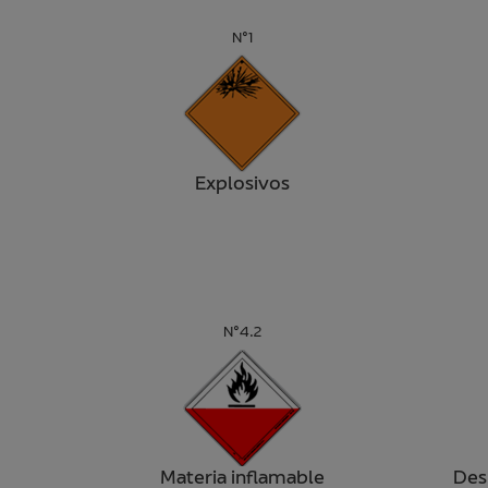
N°1
Explosivos
N°4.2
Materia inflamable
Des