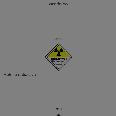
orgánico
N°7B
Materia radiactiva
N°9