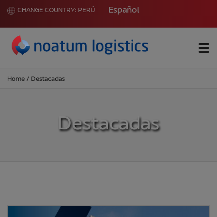
Español
CHANGE COUNTRY:
PERÚ
Me
Home
/
Destacadas
Destacadas