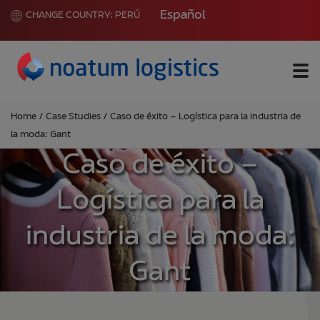
Español
CHANGE COUNTRY:
PERÚ
Me
Home
/
Case Studies
/
Caso de éxito – Logística para la industria de
la moda: Gant
Caso de éxito –
Logística para la
industria de la moda:
Gant