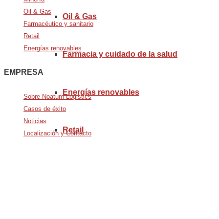
Oil & Gas
Oil & Gas
Farmacéutico y sanitario
Retail
Energías renovables
Farmacia y cuidado de la salud
EMPRESA
Energías renovables
Sobre Noatum Logistics
Casos de éxito
Noticias
Retail
Localización y Contacto
Avda. De Italia nº2 – CTC
28821 Coslada, Madrid, Spain
info@noatumlogistics.com
Noatum Logistics is a company