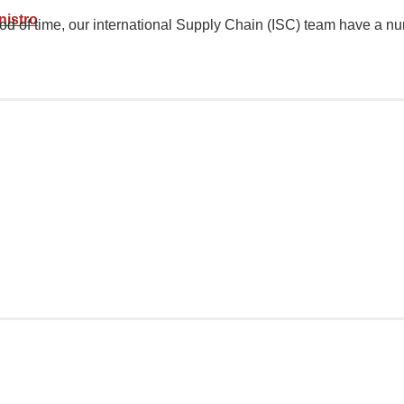
nistro
iod of time, our international Supply Chain (ISC) team have a num