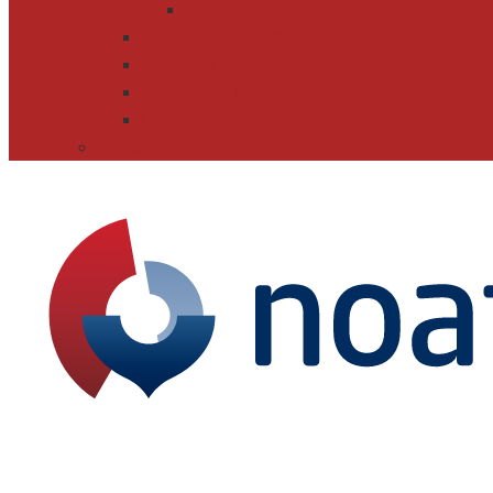
Aéreos
Tablas de conversiones
Incoterms
Etiqueta de mercancía peligrosa
Código arancelario mercancías
Noticias