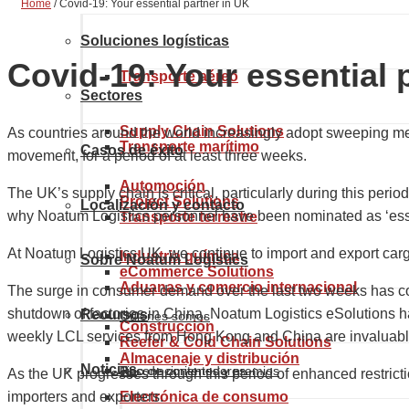
Home
/
Covid-19: Your essential partner in UK
Soluciones logísticas
Covid-19: Your essential 
Transporte aéreo
Sectores
Supply Chain Solutions
As countries around the world increasingly adopt sweeping me
Transporte marítimo
Casos de éxito
movement, for a period of at least three weeks.
Automoción
The UK’s supply chain is critical, particularly during this per
Project Solutions
Localización y contacto
why Noatum Logistics personnel have been nominated as ‘essen
Transporte terrestre
At Noatum Logistics UK, we continue to import and export cargo
Industria química
Sobre Noatum Logistics
eCommerce Solutions
Aduanas y comercio internacional
The surge in consumer demand over the last two weeks has come
shutdown of factories in China. Noatum Logistics eSolutions ha
Recursos
Quiénes somos
Construcción
weekly LCL services from Hong Kong and China are invaluable
Reefer & Cold Chain Solutions
Almacenaje y distribución
Noticias
Reconocimientos y premios
Tipo de contenedores
As the UK progresses through this period of enhanced restrictio
importers and exporters.
Electrónica de consumo