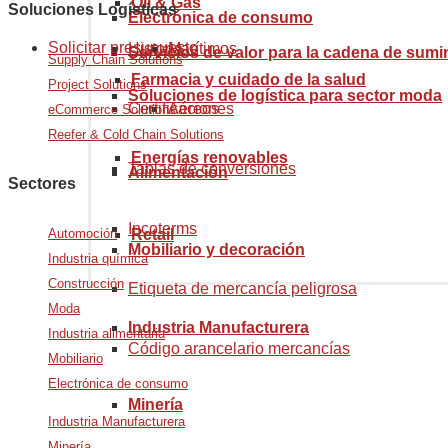
Oil & Gas
Soluciones Logísticas
Electrónica de consumo
Solicitar presupuesto
Historia
Marítimos
Servicios de valor para la cadena de sumi
Supply Chain Solutions
Farmacia y cuidado de la salud
Project Solutions
Soluciones de logística para sector moda
Certificaciones
Aéreos
eCommerce Solutions
Reefer & Cold Chain Solutions
Energías renovables
Tablas de conversiones
Alimentación
Sectores
Incoterms
Automoción
Retail
Mobiliario y decoración
Industria química
Construcción
Etiqueta de mercancía peligrosa
Moda
Industria Manufacturera
Industria alimentaria
Código arancelario mercancías
Mobiliario
Electrónica de consumo
Minería
Industria Manufacturera
Minería