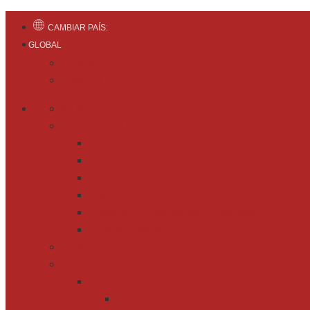
CAMBIAR PAÍS:
GLOBAL
English
Español
AD Ports Group
Sobre Noatum Logistics
Quiénes somos
Nuestro equipo
Reconocimientos y premios
Historia
Políticas e información corporativa
Certificaciones
Empleo
Recursos
Tipo de contenedores
Marítimos