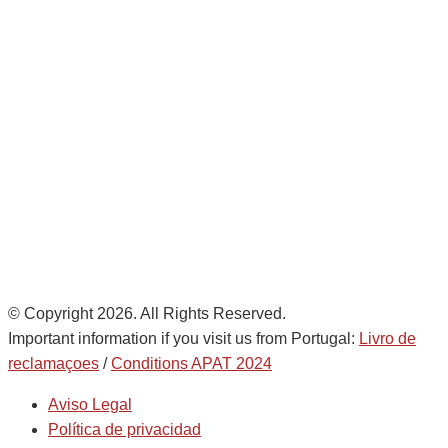
Avda. De Italia nº2 – CTC
28821 Coslada, Madrid, Spain
info@noatumlogistics.com
Noatum Logistics is a company
of
AD Ports Group
Ethics Helpdesk:
Online portal
© Copyright 2026. All Rights Reserved.
Important information if you visit us from Portugal:
Livro de
reclamaçoes
/
Conditions APAT 2024
Aviso Legal
Política de privacidad