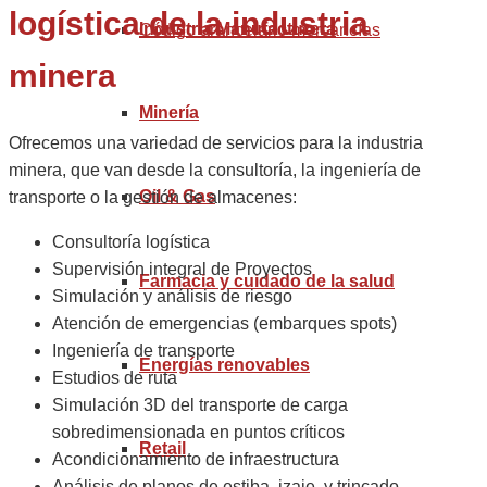
logística de la industria
Industria Manufacturera
Código arancelario mercancías
minera
Minería
Ofrecemos una variedad de servicios para la industria
minera, que van desde la consultoría, la ingeniería de
Oil & Gas
transporte o la gestión de almacenes:
Consultoría logística
Supervisión integral de Proyectos
Farmacia y cuidado de la salud
Simulación y análisis de riesgo
Atención de emergencias (embarques spots)
Ingeniería de transporte
Energías renovables
Estudios de ruta
Simulación 3D del transporte de carga
sobredimensionada en puntos críticos
Retail
Acondicionamiento de infraestructura
Análisis de planos de estiba, izaje, y trincado