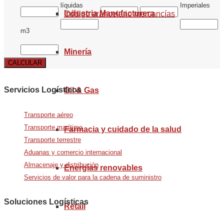
líquidas
Imperiales
Industria Manufacturera
Código arancelario mercancías
m3
Minería
CALCULAR
Servicios Logísticos
Oil & Gas
Transporte aéreo
Transporte marítimo
Farmacia y cuidado de la salud
Transporte terrestre
Aduanas y comercio internacional
Almacenaje y distribución
Energías renovables
Servicios de valor para la cadena de suministro
Soluciones Logísticas
Retail