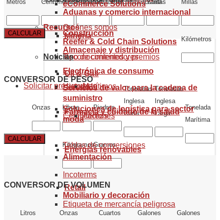
Código arancelario mercancías
Metros
Centímetros
Pulgadas
Pies
Yardas
Millas
eCommerce Solutions
Aduanas y comercio internacional
Recursos
Quiénes somos
Construcción
CALCULAR
Minería
Kilómetros
Reefer & Cold Chain Solutions
Almacenaje y distribución
Noticias
Reconocimientos y premios
Tipo de contenedores
Electrónica de consumo
Oil & Gas
CONVERSOR DE PESO
Solicitar presupuesto
Historia
Marítimos
Servicios de valor para la cadena de
Toneladas
Toneladas
suministro
Inglesa
Inglesa
Onzas
Libras
Piedras
Tonelada
Soluciones de logística para sector
Farmacia y cuidado de la salud
Corta
Larga
Certificaciones
Aéreos
moda
Marítima
CALCULAR
Tablas de conversiones
Kilogramos
Gramos
Energías renovables
Alimentación
Incoterms
CONVERSOR DE VOLUMEN
Retail
Mobiliario y decoración
Etiqueta de mercancía peligrosa
Litros
Onzas
Cuartos
Galones
Galones