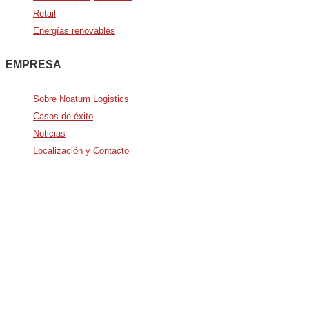
Retail
Energías renovables
EMPRESA
Sobre Noatum Logistics
Casos de éxito
Noticias
Localización y Contacto
Avda. De Italia nº2 – CTC
28821 Coslada, Madrid, Spain
info@noatumlogistics.com
Noatum Logistics is a company
of
AD Ports Group
Ethics Helpdesk:
Online portal