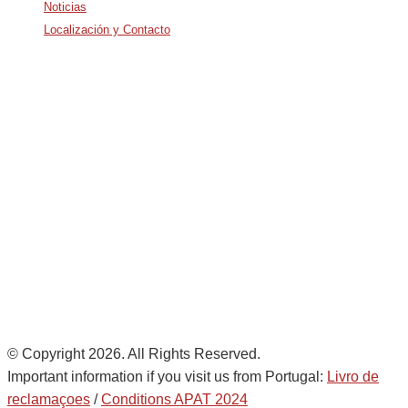
Noticias
Localización y Contacto
Avda. De Italia nº2 – CTC
28821 Coslada, Madrid, Spain
info@noatumlogistics.com
Noatum Logistics is a company
of
AD Ports Group
Ethics Helpdesk:
Online portal
© Copyright 2026. All Rights Reserved.
Important information if you visit us from Portugal:
Livro de
reclamaçoes
/
Conditions APAT 2024