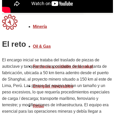
Industria Manufacturera
Código arancelario mercancías
Minería
El reto
Oil & Gas
El encargo inicial se trataba del traslado de piezas de
autoclave y tanques de revaporizados desde su planta de
Farmacia y cuidado de la salud
fabricación, ubicada a 50 km tierra adentro desde el puerto
de Shanghai, al proyecto minero situado a 150 km al este de
Lima, Perú. Las piezas del equipo tenían un tamaño y un
Energías renovables
peso excesivos, lo que requería procedimientos especiales
de carga / descarga; transporte marítimo, ferroviario y
terrestre; y modificaciones de infraestructura. El equipo era
Retail
esencial para las operaciones mineras y debía llegar a