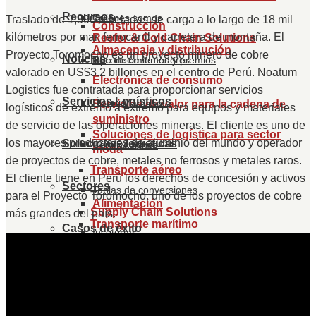
Recursos
Quiénes somos
Traslado de 1,500 toneladas de carga a lo largo de 18 mil
Construcción
kilómetros por mar, ferrocarril y carretera de montaña. El
Reefer & Cold Chain Solutions
Almacenaje y distribución
Proyecto Toromocho es un proyecto minero de cobre
Noticias
Reconocimientos y premios
Tipo de contenedores
valorado en US$3.2 billones en el centro de Perú. Noatum
Electrónica de consumo
Logistics fue contratada para proporcionar servicios
Servicios Logísticos
Historia
Marítimos
Servicios de valor para la cadena de
logísticos de extremo a extremo para equipos y materiales
suministro
de servicio de las operaciones mineras. El cliente es uno de
Soluciones de logística para sector
los mayores productores de aluminio del mundo y operador
Soluciones logísticas
Certificaciones
Aéreos
moda
de proyectos de cobre, metales no ferrosos y metales raros.
Transporte aéreo
El cliente tiene en Perú los derechos de concesión y activos
Sectores
Tablas de conversiones
para el Proyecto Toromocho, uno de los proyectos de cobre
Alimentación
Supply Chain Solutions
más grandes del país.
Transporte marítimo
Casos de éxito
Incoterms
Automoción
Mobiliario y decoración
Project Solutions
Localización y contacto
Etiqueta de mercancía peligrosa
Transporte terrestre
Industria química
Sobre Noatum Logistics
Industria Manufacturera