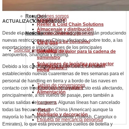
Código arancelario mercancías
eCommerce Solutions
Aduanas y comercio internacional
Recursos
Quiénes somos
Construcción
Minería
ACTUALIZACIÓN 23/08/2021
Reefer & Cold Chain Solutions
Almacenaje y distribución
Desde el pasado viernes 20 de agosto se están produciendo
Noticias
Reconocimientos y premios
Tipo de contenedores
nuevas restricciones en China, afectando, sobre todo, a las
Electrónica de consumo
Oil & Gas
exportaciones e importaciones de los principales
Solicitar presupuesto
Historia
Marítimos
Servicios de valor para la cadena de
aeropuertos, Shanghai y Beijing.
suministro
Soluciones de logística para sector
Farmacia y cuidado de la salud
Debido a los crecientes casos de Covid, se están
Certificaciones
Aéreos
moda
estableciendo nuevas cuarentenas de tres semanas para el
personal de handling en tierra y a bordo de las naves en
Tablas de conversiones
Energías renovables
contacto con tripulaciones extranjeras. Esto está afectando,
Alimentación
principalmente, a los vuelos de pasaje, pero también a
Incoterms
varias salidas de carguero. Algunas líneas han cancelado
todas las frecuencias con China (American) aunque la
Retail
Mobiliario y decoración
mayoría lo han hecho parcialmente (Turkish, Cargolux o
Etiqueta de mercancía peligrosa
Emirates), lo que está provocando cuellos de botella y