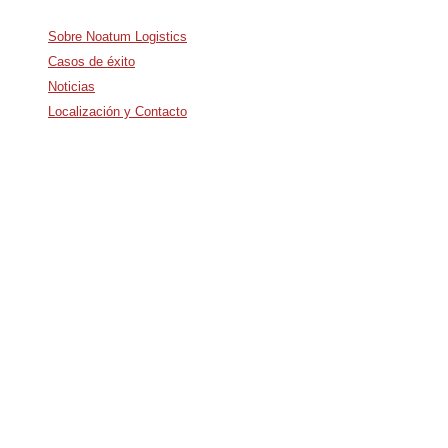
Sobre Noatum Logistics
Casos de éxito
Noticias
Localización y Contacto
Avda. De Italia nº2 – CTC
28821 Coslada, Madrid, Spain
info@noatumlogistics.com
Noatum Logistics is a company
of
AD Ports Group
Ethics Helpdesk:
Online portal