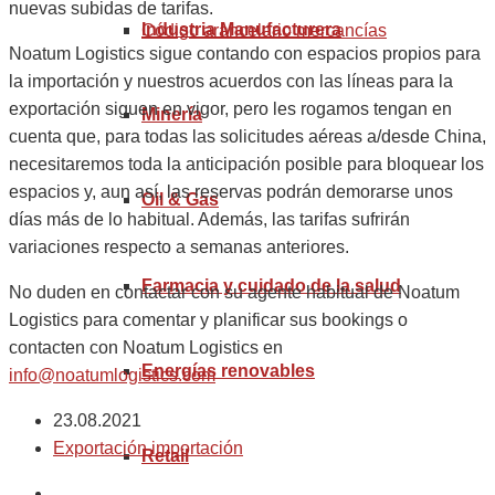
nuevas subidas de tarifas.
Industria Manufacturera
Código arancelario mercancías
Noatum Logistics sigue contando con espacios propios para
la importación y nuestros acuerdos con las líneas para la
exportación siguen en vigor, pero les rogamos tengan en
Minería
cuenta que, para todas las solicitudes aéreas a/desde China,
necesitaremos toda la anticipación posible para bloquear los
espacios y, aun así, las reservas podrán demorarse unos
Oil & Gas
días más de lo habitual. Además, las tarifas sufrirán
variaciones respecto a semanas anteriores.
Farmacia y cuidado de la salud
No duden en contactar con su agente habitual de Noatum
Logistics para comentar y planificar sus bookings o
contacten con Noatum Logistics en
Energías renovables
info@noatumlogistics.com
23.08.2021
Exportación importación
Retail