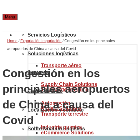
Menu
Servicios Logísticos
Home
/
Exportación importación
/
Congestión en los principales
aeropuertos de China a causa del Covid
Soluciones logísticas
Transporte aéreo
Congestión en los
Sectores
Supply Chain Solutions
principales aeropuertos
Transporte marítimo
Casos de éxito
de China a causa del
Automoción
Project Solutions
Localización y contacto
Transporte terrestre
Covid
Industria química
Sobre Noatum Logistics
eCommerce Solutions
Aduanas y comercio internacional