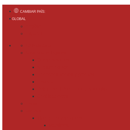
CAMBIAR PAÍS:
GLOBAL
English
Español
AD Ports Group
Sobre Noatum Logistics
Quiénes somos
Nuestro equipo
Reconocimientos y premios
Historia
Políticas e información corporativa
Certificaciones
Empleo
Recursos
Tipo de contenedores
Marítimos