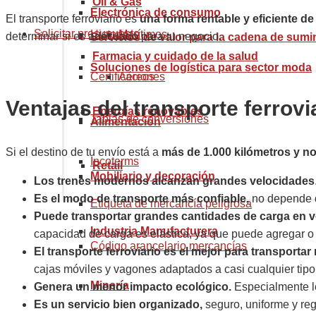
Oil & Gas
Electrónica de consumo
El transporte ferroviario es
una forma rentable y eficiente 
Solicitar presupuesto
Historia
Marítimos
determinar si es adecuado para tu negocio.
Servicios de valor para la cadena de sumi
Farmacia y cuidado de la salud
Soluciones de logística para sector moda
Certificaciones
Aéreos
Ventajas del transporte ferrovi
Energías renovables
Tablas de conversiones
Alimentación
Si el destino de tu envío está a
más de 1.000 kilómetros y no
Incoterms
Retail
Mobiliario y decoración
Los trenes modernos alcanzan grandes velocidades
Es el modo de transporte más confiable,
no depende d
Etiqueta de mercancía peligrosa
Puede transportar
grandes cantidades de carga en 
Industria Manufacturera
capacidad de carga es elástica, ya que puede agregar o q
Código arancelario mercancías
El transporte ferroviario es el mejor para transport
cajas móviles y vagones adaptados a casi cualquier tipo
Minería
Genera un menor impacto ecológico.
Especialmente lo
Es un servicio bien organizado,
seguro, uniforme y reg