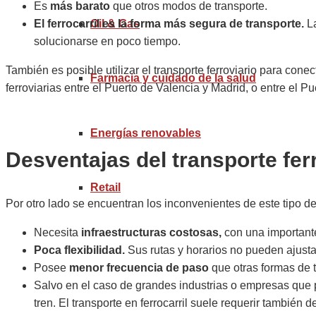
Es
más barato
que otros modos de transporte.
Oil & Gas
El ferrocarril es la forma más segura de transporte.
L
solucionarse en poco tiempo.
También es posible utilizar el transporte ferroviario para co
Farmacia y cuidado de la salud
ferroviarias entre el Puerto de Valencia y Madrid, o entre el
Energías renovables
Desventajas del transporte fer
Retail
Por otro lado se encuentran los inconvenientes de este tipo de
Necesita
infraestructuras costosas,
con una importante 
Poca flexibilidad.
Sus rutas y horarios no pueden ajustar
Posee
menor frecuencia de paso
que otras formas de t
Salvo en el caso de grandes industrias o empresas que 
tren. El transporte en ferrocarril suele requerir también