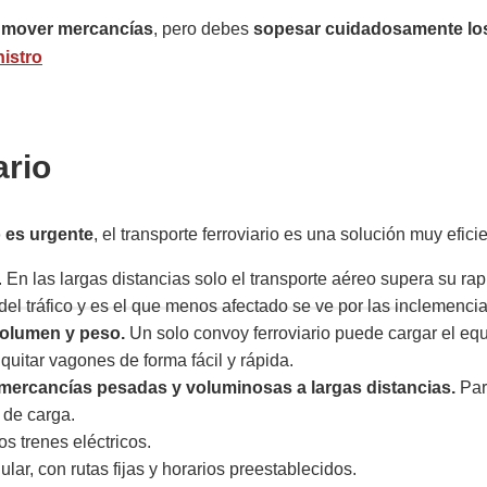
de mover mercancías
, pero debes
sopesar cuidadosamente los
nistro
ario
 es urgente
, el transporte ferroviario es una solución muy efici
. En las largas distancias solo el transporte aéreo supera su rap
el tráfico y es el que menos afectado se ve por las inclemenci
volumen y peso.
Un solo convoy ferroviario puede cargar el e
uitar vagones de forma fácil y rápida.
ar mercancías pesadas y voluminosas a largas distancias.
Par
 de carga.
s trenes eléctricos.
ular, con rutas fijas y horarios preestablecidos.