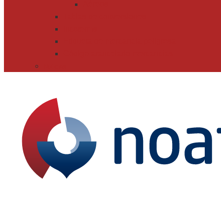
Aéreos
Tablas de conversiones
Incoterms
Etiqueta de mercancía peligrosa
Código arancelario mercancías
Noticias