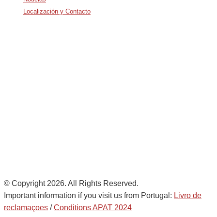
Localización y Contacto
Avda. De Italia nº2 – CTC
28821 Coslada, Madrid, Spain
info@noatumlogistics.com
Noatum Logistics is a company
of
AD Ports Group
Ethics Helpdesk:
Online portal
© Copyright 2026. All Rights Reserved.
Important information if you visit us from Portugal:
Livro de
reclamaçoes
/
Conditions APAT 2024