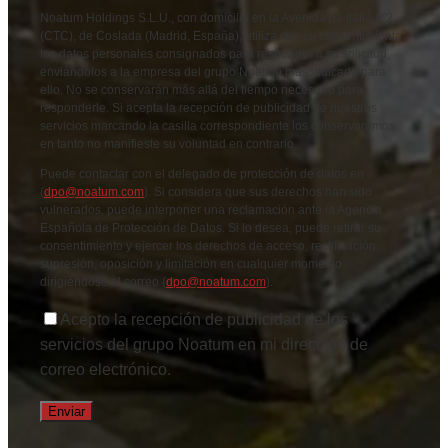
Noatum Holdings S.L.U., con domicilio en la Avenida de Italia nº2
(CTC), de Coslada (Madrid, España), utiliza con su consentimiento
los datos personales consignados para responder a su solicitud,
enviándolos a la empresa del grupo Noatum más indicada para
ello. No se conservarán más allá del tiempo necesario para
responderle. Si acepta la recepción de publicidad de nuestros
servicios marcando la casilla correspondiente los conservaremos
en tanto no manifieste su voluntad en contrario.
Puede contactar con el delegado de protección de datos en
(
dpo@noatum.com
). Si considera que sus derechos han sido
vulnerados, puede interponer una reclamación ante la Agencia
Española de Protección de Datos. Si lo desea, puede retirar su
consentimiento y ejercer los derechos de acceso, rectificación,
supresión, oposición y limitación en cualquier momento
dirigiéndose al correo (
dpo@noatum.com
).
Acepto la recepción de publicidad de los
servicios del grupo Noatum en mi dirección de
correo electrónico.