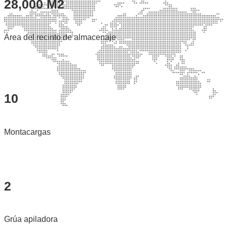
28,000 M2
Área del recinto de almacenaje
10
Montacargas
2
Grúa apiladora