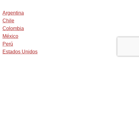
Argentina
Chile
Colombia
México
Perú
Estados Unidos
Asia
China
RAE de Hong Kong (China)
India
Indonesia
Singapur
Corea del Sur
Taiwán