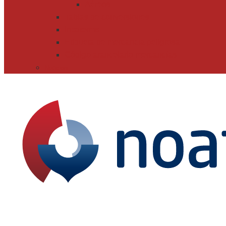
Aéreos
Tablas de conversiones
Incoterms
Etiqueta de mercancía peligrosa
Código arancelario mercancías
Noticias