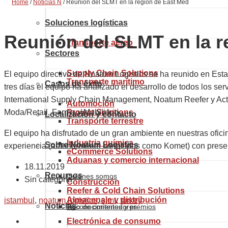
Home
/
Noticias N
/
Reunión del SLMT en la región de East Med
Soluciones logísticas
Reunión del SLMT en la r
Transporte aéreo
Sectores
Supply Chain Solutions
El equipo directivo de Noatum Logistics se ha reunido en Estamb
Transporte marítimo
Casos de éxito
tres días el equipo ha analizado el desarrollo de todos los s
International Supply Chain Management, Noatum Reefer y Acta
Automoción
Moda/Retail, Farma y Mobiliario.
Project Solutions
Localización y contacto
Transporte terrestre
El equipo ha disfrutado de un gran ambiente en nuestras ofic
Industria química
Sobre Noatum Logistics
experiencia (anteriormente conocidos como Komet) con presenc
eCommerce Solutions
Aduanas y comercio internacional
18.11.2019
Recursos
Quiénes somos
Sin categoría
Construcción
Reefer & Cold Chain Solutions
Almacenaje y distribución
istambul
,
noatum logistics
,
slmt
,
turkey
Noticias
Reconocimientos y premios
Tipo de contenedores
Electrónica de consumo