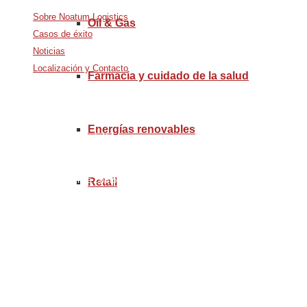
Sobre Noatum Logistics
Oil & Gas
Casos de éxito
Noticias
Localización y Contacto
Farmacia y cuidado de la salud
Avda. De Italia nº2 – CTC
Energías renovables
28821 Coslada, Madrid, Spain
info@noatumlogistics.com
Noatum Logistics is a company
Retail
of
AD Ports Group
Ethics Helpdesk:
Online portal