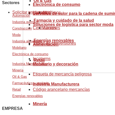
Oil & Gas
Sectores
Electrónica de consumo
Solicitar presupuesto
Historia
Marítimos
Servicios de valor para la cadena de sumi
Automoción
Farmacia y cuidado de la salud
Industria química
Soluciones de logística para sector moda
Certificaciones
Aéreos
Construcción
Moda
Energías renovables
Industria alimentaria
Tablas de conversiones
Alimentación
Mobiliario
Electrónica de consumo
Incoterms
Retail
Industria Manufacturera
Mobiliario y decoración
Minería
Etiqueta de mercancía peligrosa
Oil & Gas
Farmacéutico y sanitario
Industria Manufacturera
Código arancelario mercancías
Retail
Energías renovables
Minería
EMPRESA