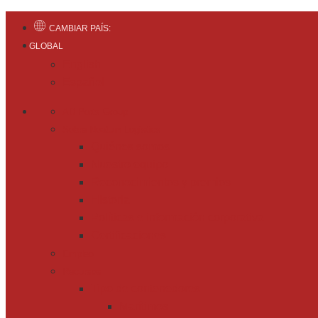
CAMBIAR PAÍS:
GLOBAL
English
Español
AD Ports Group
Sobre Noatum Logistics
Quiénes somos
Nuestro equipo
Reconocimientos y premios
Historia
Políticas e información corporativa
Certificaciones
Empleo
Recursos
Tipo de contenedores
Marítimos