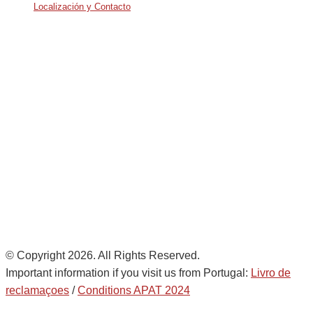
Localización y Contacto
Avda. De Italia nº2 – CTC
28821 Coslada, Madrid, Spain
info@noatumlogistics.com
Noatum Logistics is a company
of
AD Ports Group
Ethics Helpdesk:
Online portal
© Copyright 2026. All Rights Reserved.
Important information if you visit us from Portugal:
Livro de
reclamaçoes
/
Conditions APAT 2024