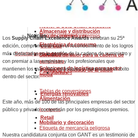
Código arancelario mercancías
eCommerce Solutions
Aduanas y comercio internacional
Recursos
Quiénes somos
Construcción
Minería
Reefer & Cold Chain Solutions
Almacenaje y distribución
Noticias
Reconocimientos y premios
Tipo de contenedores
Los
Supply Chain Excellence Awards
celebran su 25ª
Electrónica de consumo
edición, comprometidos con el reconocimiento de los logros
Oil & Gas
más destacados en la gestión de la cadena de suministro y
Solicitar presupuesto
Historia
Marítimos
Servicios de valor para la cadena de
con premiar a las empresas y los profesionales que
suministro
Soluciones de logística para sector
mantienen los más altos estándares y representan el éxito
Farmacia y cuidado de la salud
Certificaciones
Aéreos
moda
dentro del sector.
Tablas de conversiones
Energías renovables
Alimentación
Este año, más de 100 de las principales empresas del sector
Incoterms
público y privado competirán por los prestigiosos premios.
Retail
Mobiliario y decoración
Etiqueta de mercancía peligrosa
Nuestra candidatura conjunta con GANT es un testimonio de