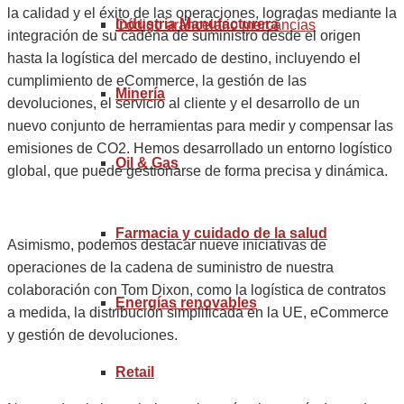
la calidad y el éxito de las operaciones, logradas mediante la
Industria Manufacturera
Código arancelario mercancías
integración de su cadena de suministro desde el origen
hasta la logística del mercado de destino, incluyendo el
cumplimiento de eCommerce, la gestión de las
Minería
devoluciones, el servicio al cliente y el desarrollo de un
nuevo conjunto de herramientas para medir y compensar las
emisiones de CO2. Hemos desarrollado un entorno logístico
Oil & Gas
global, que puede gestionarse de forma precisa y dinámica.
Farmacia y cuidado de la salud
Asimismo, podemos destacar nueve iniciativas de
operaciones de la cadena de suministro de nuestra
colaboración con Tom Dixon, como la logística de contratos
Energías renovables
a medida, la distribución simplificada en la UE, eCommerce
y gestión de devoluciones.
Retail