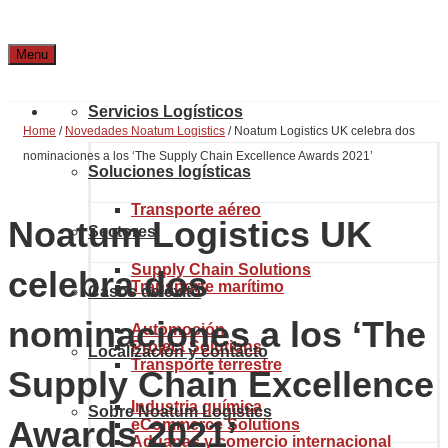
Menu
Servicios Logísticos
Home
/
Novedades Noatum Logistics
/
Noatum Logistics UK celebra dos
nominaciones a los ‘The Supply Chain Excellence Awards 2021’
Soluciones logísticas
Transporte aéreo
Noatum Logistics UK
Sectores
Supply Chain Solutions
celebra dos
Transporte marítimo
Casos de éxito
nominaciones a los ‘The
Automoción
Project Solutions
Localización y contacto
Transporte terrestre
Supply Chain Excellence
Industria química
Sobre Noatum Logistics
Awards 2021’
eCommerce Solutions
Aduanas y comercio internacional