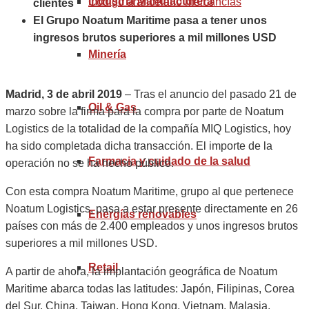
Industria Manufacturera
Código arancelario mercancías
clientes
El Grupo Noatum Maritime pasa a tener unos
ingresos brutos superiores a mil millones USD
Minería
Madrid, 3 de abril 2019
– Tras el anuncio del pasado 21 de
Oil & Gas
marzo sobre la firma para la compra por parte de Noatum
Logistics de la totalidad de la compañía MIQ Logistics, hoy
ha sido completada dicha transacción. El importe de la
Farmacia y cuidado de la salud
operación no se ha hecho público.
Con esta compra Noatum Maritime, grupo al que pertenece
Noatum Logistics, pasa a estar presente directamente en 26
Energías renovables
países con más de 2.400 empleados y unos ingresos brutos
superiores a mil millones USD.
Retail
A partir de ahora, la implantación geográfica de Noatum
Maritime abarca todas las latitudes: Japón, Filipinas, Corea
del Sur, China, Taiwan, Hong Kong, Vietnam, Malasia,