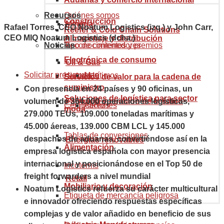
Recursos
Quiénes somos
Construcción
Minería
Rafael Torres,
CEO Noatum Logistics (izq.)
y John Carr,
Reefer & Cold Chain Solutions
CEO MIQ Noatum Logistics (dcha.)
Almacenaje y distribución
Noticias
Reconocimientos y premios
Tipo de contenedores
Electrónica de consumo
Oil & Gas
Solicitar presupuesto
Historia
Marítimos
Servicios de valor para la cadena de
suministro
Con presencia en 24 países y 90 oficinas, un
Soluciones de logística para sector
volumen de 364.000 operaciones logísticas,
Farmacia y cuidado de la salud
Certificaciones
Aéreos
moda
279.000 TEUs, 109.000 toneladas marítimas y
45.000 áereas, 139.000 CBM LCL y 145.000
Tablas de conversiones
despachos de aduanas, convirtiéndose así en la
Energías renovables
Alimentación
empresa logística española con mayor presencia
internacional y posicionándose en el Top 50 de
Incoterms
freight forwarders a nivel mundial
Retail
Mobiliario y decoración
Noatum Logistics refuerza su carácter multicultural
Etiqueta de mercancía peligrosa
e innovador ofreciendo respuestas específicas
complejas y de valor añadido en beneficio de sus