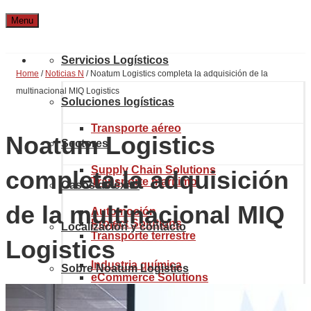
Menu
Servicios Logísticos
Home
/
Noticias N
/
Noatum Logistics completa la adquisición de la
multinacional MIQ Logistics
Soluciones logísticas
Transporte aéreo
Noatum Logistics
Sectores
Supply Chain Solutions
completa la adquisición
Transporte marítimo
Casos de éxito
de la multinacional MIQ
Automoción
Project Solutions
Localización y contacto
Transporte terrestre
Logistics
Industria química
Sobre Noatum Logistics
eCommerce Solutions
Aduanas y comercio internacional
Recursos
Quiénes somos