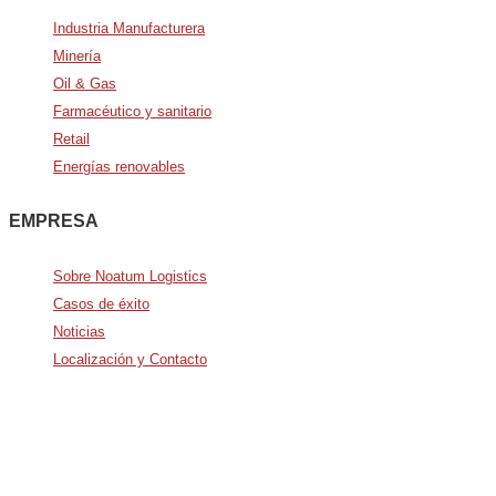
Industria Manufacturera
Minería
Oil & Gas
Farmacéutico y sanitario
Retail
Energías renovables
EMPRESA
Sobre Noatum Logistics
Casos de éxito
Noticias
Localización y Contacto
Avda. De Italia nº2 – CTC
28821 Coslada, Madrid, Spain