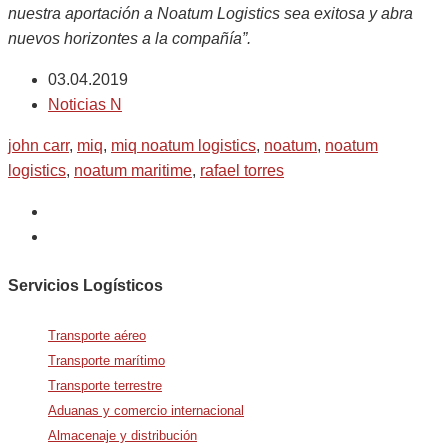
nuestra aportación a Noatum Logistics sea exitosa y abra
nuevos horizontes a la compañía”.
03.04.2019
Noticias N
john carr
,
miq
,
miq noatum logistics
,
noatum
,
noatum
logistics
,
noatum maritime
,
rafael torres
Servicios Logísticos
Transporte aéreo
Transporte marítimo
Transporte terrestre
Aduanas y comercio internacional
Almacenaje y distribución