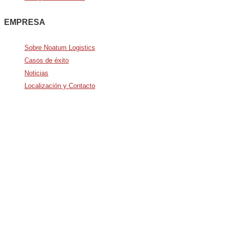
EMPRESA
Sobre Noatum Logistics
Casos de éxito
Noticias
Localización y Contacto
Avda. De Italia nº2 – CTC
28821 Coslada, Madrid, Spain
info@noatumlogistics.com
Noatum Logistics is a company
of
AD Ports Group
Ethics Helpdesk:
Online portal