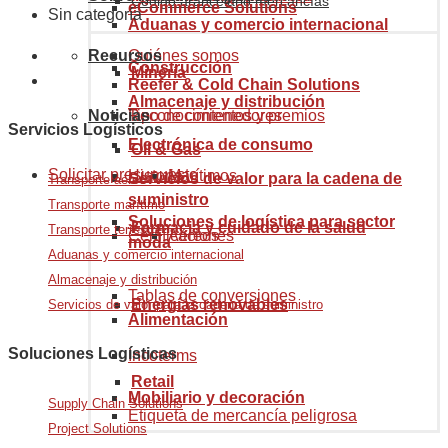
Código arancelario mercancías
eCommerce Solutions
Sin categoría
Aduanas y comercio internacional
Recursos
Quiénes somos
Construcción
Minería
Reefer & Cold Chain Solutions
Almacenaje y distribución
Noticias
Reconocimientos y premios
Tipo de contenedores
Servicios Logísticos
Electrónica de consumo
Oil & Gas
Solicitar presupuesto
Historia
Marítimos
Servicios de valor para la cadena de
Transporte aéreo
suministro
Transporte marítimo
Soluciones de logística para sector
Farmacia y cuidado de la salud
Transporte terrestre
Certificaciones
Aéreos
moda
Aduanas y comercio internacional
Almacenaje y distribución
Tablas de conversiones
Energías renovables
Servicios de valor para la cadena de suministro
Alimentación
Soluciones Logísticas
Incoterms
Retail
Mobiliario y decoración
Supply Chain Solutions
Etiqueta de mercancía peligrosa
Project Solutions