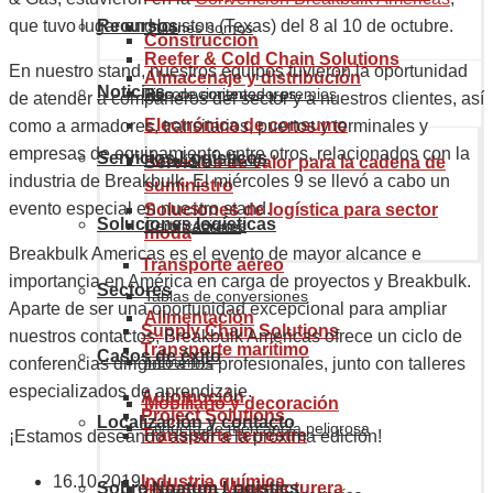
Recursos
que tuvo lugar en Houston (Texas) del 8 al 10 de octubre.
Quiénes somos
Construcción
Reefer & Cold Chain Solutions
En nuestro stand, nuestros equipos tuvieron la oportunidad
Almacenaje y distribución
Noticias
Reconocimientos y premios
Tipo de contenedores
de atender a compañeros del sector y a nuestros clientes, así
Electrónica de consumo
como a armadores, transitarios, puertos y terminales y
empresas de equipamiento entre otros, relacionados con la
Servicios Logísticos
Historia
Marítimos
Servicios de valor para la cadena de
industria de Breakbulk. El miércoles 9 se llevó a cabo un
suministro
evento especial en nuestro stand.
Soluciones de logística para sector
Soluciones logísticas
Certificaciones
Aéreos
moda
Breakbulk Americas es el evento de mayor alcance e
Transporte aéreo
importancia en América en carga de proyectos y Breakbulk.
Sectores
Tablas de conversiones
Aparte de ser una oportunidad excepcional para ampliar
Alimentación
Supply Chain Solutions
nuestros contactos, Breakbulk Americas ofrece un ciclo de
Transporte marítimo
Casos de éxito
Incoterms
conferencias dirigido a los profesionales, junto con talleres
especializados de aprendizaje.
Automoción
Mobiliario y decoración
Project Solutions
Localización y contacto
Etiqueta de mercancía peligrosa
Transporte terrestre
¡Estamos deseando asistir a la próxima edición!
16.10.2019
Industria química
Sobre Noatum Logistics
Industria Manufacturera