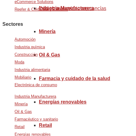
eCommerce Solutions
Industria Manufacturera
Código arancelario mercancías
Reefer & Cold Chain Solutions
Sectores
Minería
Automoción
Industria química
Construcción
Oil & Gas
Moda
Industria alimentaria
Mobiliario
Farmacia y cuidado de la salud
Electrónica de consumo
Industria Manufacturera
Energías renovables
Minería
Oil & Gas
Farmacéutico y sanitario
Retail
Retail
Energías renovables