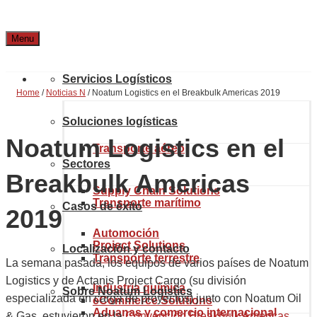
Menu
Servicios Logísticos
Home
/
Noticias N
/
Noatum Logistics en el Breakbulk Americas 2019
Soluciones logísticas
Noatum Logistics en el
Transporte aéreo
Sectores
Breakbulk Americas
Supply Chain Solutions
Transporte marítimo
Casos de éxito
2019
Automoción
Project Solutions
Localización y contacto
Transporte terrestre
La semana pasada, los equipos de varios países de Noatum
Logistics y de Actanis Project Cargo (su división
Industria química
Sobre Noatum Logistics
especializada en carga de proyectos) junto con Noatum Oil
eCommerce Solutions
Aduanas y comercio internacional
& Gas, estuvieron en la
Convención Breakbulk Americas
,