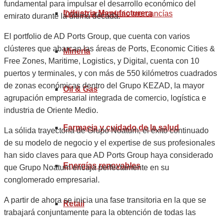
fundamental para impulsar el desarrollo económico del
Industria Manufacturera
Código arancelario mercancías
emirato durante la última década.
El portfolio de AD Ports Group, que cuenta con varios
clústeres que abarcan las áreas de Ports, Economic Cities &
Minería
Free Zones, Maritime, Logistics, y Digital, cuenta con 10
puertos y terminales, y con más de 550 kilómetros cuadrados
de zonas económicas dentro del Grupo KEZAD, la mayor
Oil & Gas
agrupación empresarial integrada de comercio, logística e
industria de Oriente Medio.
Farmacia y cuidado de la salud
La sólida trayectoria de Grupo Noatum, el éxito continuado
de su modelo de negocio y el expertise de sus profesionales
han sido claves para que AD Ports Group haya considerado
Energías renovables
que Grupo Noatum encaja perfectamente en su
conglomerado empresarial.
A partir de ahora se inicia una fase transitoria en la que se
Retail
trabajará conjuntamente para la obtención de todas las