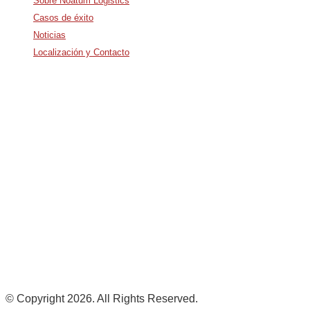
Sobre Noatum Logistics
Casos de éxito
Noticias
Localización y Contacto
Avda. De Italia nº2 – CTC
28821 Coslada, Madrid, Spain
info@noatumlogistics.com
Noatum Logistics is a company
of
AD Ports Group
Ethics Helpdesk:
Online portal
© Copyright 2026. All Rights Reserved.