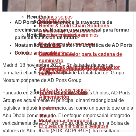
Código arancelario mercancías
eCommerce Solutions
Aduanas y comercio internacional
Recursos
Quiénes somos
Construcción
Minería
AD Ports Group reconoce la trayectoria de
Reefer & Cold Chain Solutions
crecimiento de Noatum y su potencial para formar
Almacenaje y distribución
Noticias
Reconocimientos y premios
Tipo de contenedores
parte de su visión de futuro
Electrónica de consumo
Noatum liderará el Clúster de Logística de AD Ports
Oil & Gas
Group
Solicitar presupuesto
Historia
Marítimos
Servicios de valor para la cadena de
suministro
Madrid, 18 noviembre 2022 – En la tarde de ayer se
Soluciones de logística para sector
Farmacia y cuidado de la salud
Certificaciones
Aéreos
formalizó el acuerdo de compra de la totalidad del Grupo
moda
Noatum por parte de AD Ports Group.
Tablas de conversiones
Energías renovables
Fundado en 2006 en los Emiratos Árabes Unidos, AD Ports
Alimentación
Group es actualmente el principal dinamizador global de
Incoterms
logística, industria y comercio, así como un puente que une a
Abu Dhabi con el mundo. El enfoque empresarial integrado
Retail
Mobiliario y decoración
verticalmente de AD Ports Group, que cotiza en la Bolsa de
Etiqueta de mercancía peligrosa
Valores de Abu Dhabi (ADX: ADPORTS), ha resultado