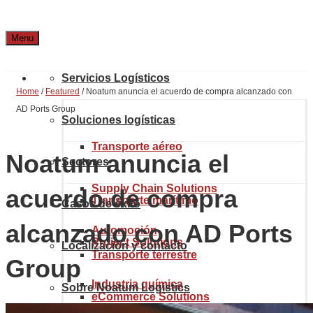
Menu
Servicios Logísticos
Home
/
Featured
/
Noatum anuncia el acuerdo de compra alcanzado con
AD Ports Group
Soluciones logísticas
Transporte aéreo
Noatum anuncia el
Sectores
Supply Chain Solutions
acuerdo de compra
Transporte marítimo
Casos de éxito
alcanzado con AD Ports
Automoción
Project Solutions
Localización y contacto
Transporte terrestre
Group
Industria química
Sobre Noatum Logistics
eCommerce Solutions
Aduanas y comercio internacional