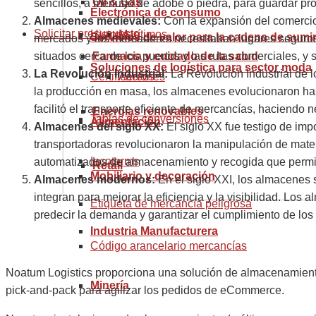
Oil & Gas
sencillos, a menudo de adobe o piedra, para guardar pro
Electrónica de consumo
Almacenes medievales:
Con la expansión del comercio
Solicitar presupuesto
Historia
Marítimos
Servicios de valor para la cadena de sumi
mercados y los mercaderes necesitaban lugares seguros
situados cerca de los puertos y las rutas comerciales, y
Farmacia y cuidado de la salud
Soluciones de logística para sector moda
La Revolución Industrial:
La Revolución Industrial de l
Certificaciones
Aéreos
la producción en masa, los almacenes evolucionaron hasta
facilitó el transporte eficiente de mercancías, hacien
Energías renovables
Tablas de conversiones
Alimentación
Almacenes del siglo XX:
El siglo XX fue testigo de imp
transportadoras revolucionaron la manipulación de mate
Incoterms
automatizados de almacenamiento y recogida que permiti
Retail
Mobiliario y decoración
Almacenes modernos:
En el siglo XXI, los almacenes 
integran para mejorar la eficiencia y la visibilidad. Los
Etiqueta de mercancía peligrosa
predecir la demanda y garantizar el cumplimiento de los 
Industria Manufacturera
Código arancelario mercancías
Noatum Logistics proporciona una solución de almacenamiento 
Minería
pick-and-pack para agilizar los pedidos de eCommerce.