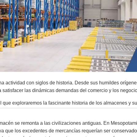
nistro
una actividad con siglos de historia. Desde sus humildes oríge
a satisfacer las dinámicas demandas del comercio y los negocio
que exploraremos la fascinante historia de los almacenes y su t
acén se remonta a las civilizaciones antiguas. En Mesopotamia 
ya que los excedentes de mercancías requerían ser conservados