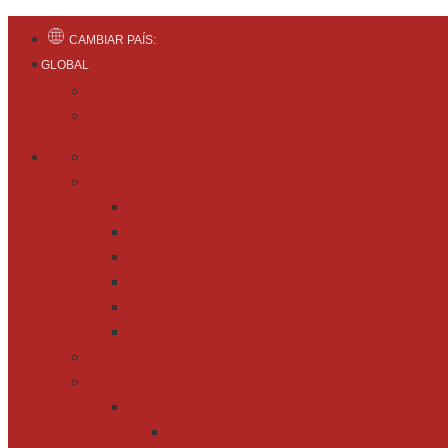
CAMBIAR PAÍS:
GLOBAL
English
Español
AD Ports Group
Sobre Noatum Logistics
Quiénes somos
Nuestro equipo
Reconocimientos y premios
Historia
Políticas e información corporativa
Certificaciones
Empleo
Recursos
Tipo de contenedores
Marítimos