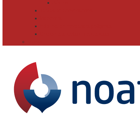
Aéreos
Tablas de conversiones
Incoterms
Etiqueta de mercancía peligrosa
Código arancelario mercancías
Noticias