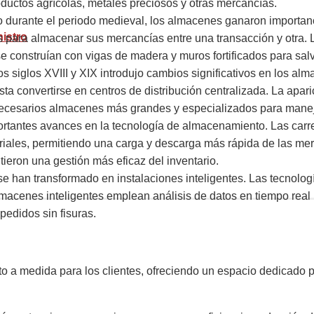
ductos agrícolas, metales preciosos y otras mercancías.
 durante el periodo medieval, los almacenes ganaron importan
nistro
 para almacenar sus mercancías entre una transacción y otra. 
 se construían con vigas de madera y muros fortificados para sa
os siglos XVIII y XIX introdujo cambios significativos en los al
 convertirse en centros de distribución centralizada. La aparici
do necesarios almacenes más grandes y especializados para man
ortantes avances en la tecnología de almacenamiento. Las carreti
riales, permitiendo una carga y descarga más rápida de las mer
eron una gestión más eficaz del inventario.
se han transformado en instalaciones inteligentes. Las tecnolog
 almacenes inteligentes emplean análisis de datos en tiempo real 
pedidos sin fisuras.
a medida para los clientes, ofreciendo un espacio dedicado par