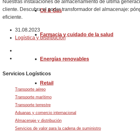
Nuestras instalaciones de almacenamiento de última generació
cliente. Descubra el poder transformador del almacenaje: pó
Oil & Gas
eficiente.
31.08.2023
Farmacia y cuidado de la salud
Logística y distribución
Energías renovables
Servicios Logísticos
Retail
Transporte aéreo
Transporte marítimo
Transporte terrestre
Aduanas y comercio internacional
Almacenaje y distribución
Servicios de valor para la cadena de suministro