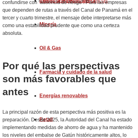
Industria Manufacturera
Código arancelario mercancías
confundirse con “ausencia de riesgo”. Para las empresas
que dependen de rutas a través del Canal de Panamá en el
tercer y cuarto trimestre, el mensaje debe interpretarse más
Minería
como una estabilidad prudente que como una certeza
absoluta.
Oil & Gas
Por qué las perspectivas
Farmacia y cuidado de la salud
son más favorables que
antes
Energías renovables
La principal razón de esta perspectiva más positiva es la
Retail
preparación. Desde 2025, la Autoridad del Canal ha estado
implementando medidas de ahorro de agua y ha mantenido
los niveles del embalse de Gatún históricamente altos, lo