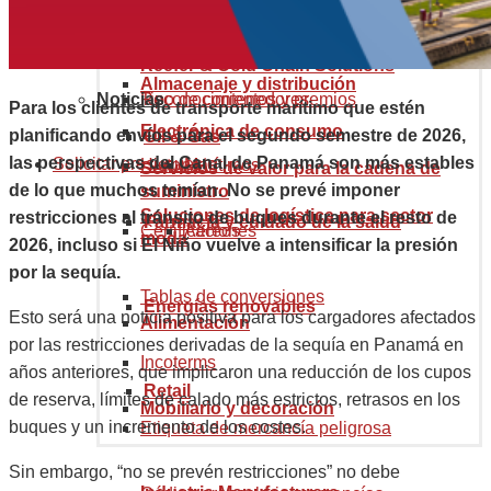
Recursos
Quiénes somos
Construcción
Minería
Reefer & Cold Chain Solutions
Almacenaje y distribución
Noticias
Reconocimientos y premios
Tipo de contenedores
Para los clientes de transporte marítimo que estén
Electrónica de consumo
planificando envíos para el segundo semestre de 2026,
Oil & Gas
las perspectivas del Canal de Panamá son más estables
Solicitar presupuesto
Historia
Marítimos
Servicios de valor para la cadena de
de lo que muchos temían. No se prevé imponer
suministro
Soluciones de logística para sector
restricciones al tránsito de buques durante el resto de
Farmacia y cuidado de la salud
Certificaciones
Aéreos
moda
2026, incluso si El Niño vuelve a intensificar la presión
por la sequía.
Tablas de conversiones
Energías renovables
Esto será una noticia positiva para los cargadores afectados
Alimentación
por las restricciones derivadas de la sequía en Panamá en
Incoterms
años anteriores, que implicaron una reducción de los cupos
Retail
de reserva, límites de calado más estrictos, retrasos en los
Mobiliario y decoración
buques y un incremento de los costes.
Etiqueta de mercancía peligrosa
Sin embargo, “no se prevén restricciones” no debe