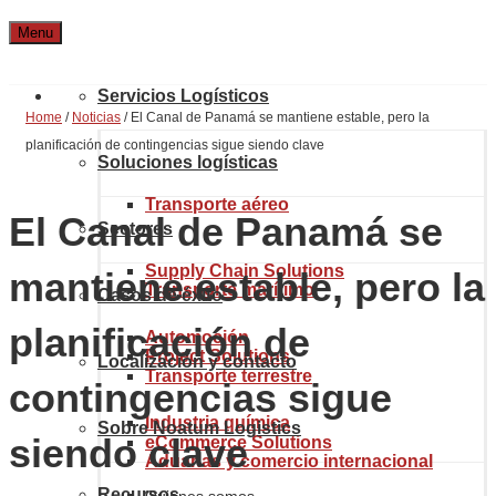
Menu
Servicios Logísticos
Home
/
Noticias
/
El Canal de Panamá se mantiene estable, pero la
planificación de contingencias sigue siendo clave
Soluciones logísticas
Transporte aéreo
El Canal de Panamá se
Sectores
Supply Chain Solutions
mantiene estable, pero la
Transporte marítimo
Casos de éxito
planificación de
Automoción
Project Solutions
Localización y contacto
Transporte terrestre
contingencias sigue
Industria química
Sobre Noatum Logistics
siendo clave
eCommerce Solutions
Aduanas y comercio internacional
Recursos
Quiénes somos