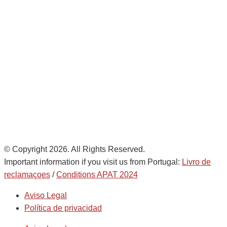
Avda. De Italia nº2 – CTC
28821 Coslada, Madrid, Spain
info@noatumlogistics.com
Noatum Logistics is a company
of
AD Ports Group
Ethics Helpdesk:
Online portal
© Copyright 2026. All Rights Reserved.
Important information if you visit us from Portugal:
Livro de
reclamaçoes
/
Conditions APAT 2024
Aviso Legal
Política de privacidad