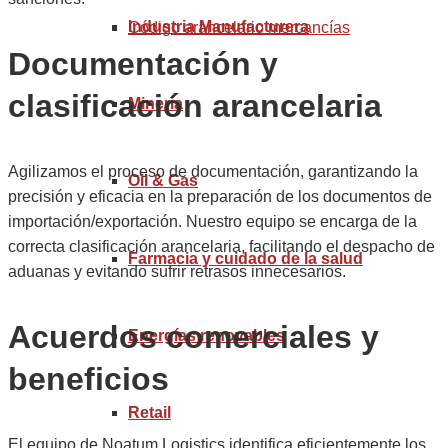
Industria Manufacturera
Código arancelario mercancías
Documentación y
clasificación arancelaria
Minería
Agilizamos el proceso de documentación, garantizando la
Oil & Gas
precisión y eficacia en la preparación de los documentos de
importación/exportación. Nuestro equipo se encarga de la
correcta clasificación arancelaria, facilitando el despacho de
Farmacia y cuidado de la salud
aduanas y evitando sufrir retrasos innecesarios.
Acuerdos comerciales y
Energías renovables
beneficios
Retail
El equipo de Noatum Logistics identifica eficientemente los