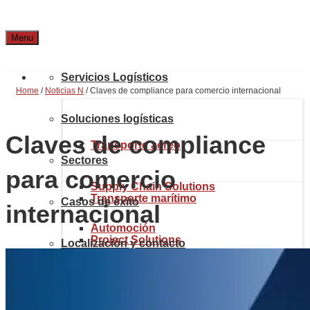
Menu
Servicios Logísticos
Home
/
Noticias N
/
Claves de compliance para comercio internacional
Soluciones logísticas
Claves de compliance
Transporte aéreo
Sectores
para comercio
Supply Chain Solutions
Transporte marítimo
Casos de éxito
internacional
Automoción
Project Solutions
Localización y contacto
Transporte terrestre
Industria química
Sobre Noatum Logistics
eCommerce Solutions
Aduanas y comercio internacional