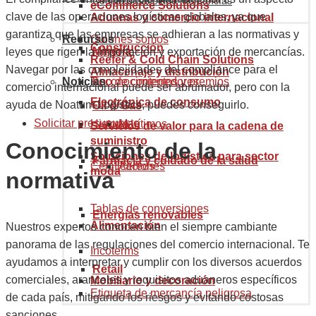
Código arancelario mercancías
eCommerce Solutions
clave de las operaciones logísticas globales, ya que
Aduanas y comercio internacional
garantiza que las empresas se adhieran a las normativas y
Recursos
Quiénes somos
Construcción
Minería
leyes que rigen la importación y exportación de mercancías.
Reefer & Cold Chain Solutions
Navegar por las complejidades del compliance para el
Almacenaje y distribución
Noticias
Reconocimientos y premios
Tipo de contenedores
comercio internacional puede ser abrumador, pero con la
Electrónica de consumo
ayuda de Noatum Logistics, puedes conseguirlo.
Oil & Gas
Solicitar presupuesto
Historia
Marítimos
Servicios de valor para la cadena de
suministro
Conocimiento de la
Soluciones de logística para sector
Farmacia y cuidado de la salud
Certificaciones
Aéreos
moda
normativa
Tablas de conversiones
Energías renovables
Alimentación
Nuestros expertos conocen bien el siempre cambiante
panorama de las regulaciones del comercio internacional. Te
Incoterms
ayudamos a interpretar y cumplir con los diversos acuerdos
Retail
comerciales, aranceles y requisitos aduaneros específicos
Mobiliario y decoración
Etiqueta de mercancía peligrosa
de cada país, mitigando los riesgos y evitando costosas
sanciones.