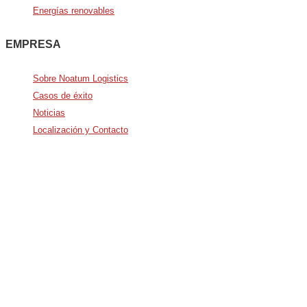
Energías renovables
EMPRESA
Sobre Noatum Logistics
Casos de éxito
Noticias
Localización y Contacto
Avda. De Italia nº2 – CTC
28821 Coslada, Madrid, Spain
info@noatumlogistics.com
Noatum Logistics is a company
of
AD Ports Group
Ethics Helpdesk:
Online portal