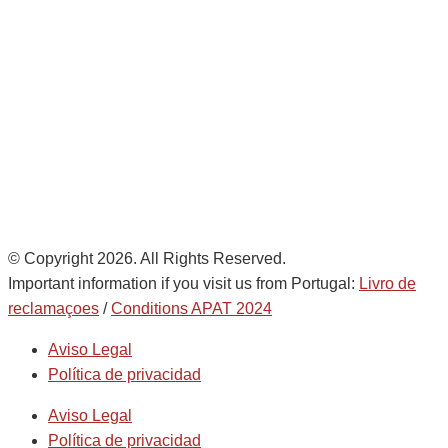
28821 Coslada, Madrid, Spain
info@noatumlogistics.com
Noatum Logistics is a company
of
AD Ports Group
Ethics Helpdesk:
Online portal
© Copyright 2026. All Rights Reserved.
Important information if you visit us from Portugal:
Livro de
reclamaçoes
/
Conditions APAT 2024
Aviso Legal
Política de privacidad
Aviso Legal
Política de privacidad