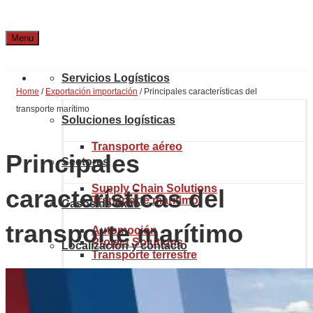
Menu
Servicios Logísticos
Home
/
Exportación importación
/
Principales características del
transporte marítimo
Soluciones logísticas
Transporte aéreo
Principales
Sectores
Supply Chain Solutions
características del
Transporte marítimo
Casos de éxito
transporte marítimo
Automoción
Project Solutions
Localización y contacto
Transporte terrestre
Industria química
Sobre Noatum Logistics
eCommerce Solutions
Aduanas y comercio internacional