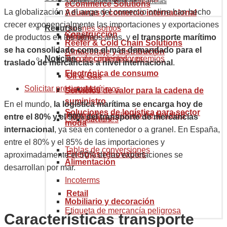
Código arancelario mercancías
eCommerce Solutions
La globalización y el auge del comercio online han hecho
Aduanas y comercio internacional
crecer exponencialmente las importaciones y exportaciones
Recursos
Quiénes somos
Construcción
Minería
de productos en los últimos años, y
el transporte marítimo
Reefer & Cold Chain Solutions
se ha consolidado como el más demandado para el
Almacenaje y distribución
Noticias
Reconocimientos y premios
Tipo de contenedores
traslado de mercancías a nivel internacional
.
Electrónica de consumo
Oil & Gas
Solicitar presupuesto
Historia
Marítimos
Servicios de valor para la cadena de
suministro
En el mundo,
la logística marítima se encarga hoy de
Soluciones de logística para sector
Farmacia y cuidado de la salud
entre el 80% y el 90% del transporte de mercancías
Certificaciones
Aéreos
moda
internacional
, ya sea en contenedor o a granel. En España,
entre el 80% y el 85% de las importaciones y
Tablas de conversiones
Energías renovables
aproximadamente el 50% de las exportaciones se
Alimentación
desarrollan por mar.
Incoterms
Retail
Mobiliario y decoración
Etiqueta de mercancía peligrosa
Características transporte