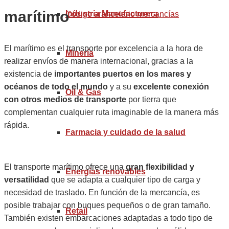
marítimo​
Industria Manufacturera
Código arancelario mercancías
El marítimo es el transporte por excelencia a la hora de
Minería
realizar envíos de manera internacional, gracias a la
existencia de
importantes puertos en los mares y
océanos de todo el mundo
y a su
excelente conexión
Oil & Gas
con otros medios de transporte
por tierra que
complementan cualquier ruta imaginable de la manera más
rápida.
Farmacia y cuidado de la salud
El transporte marítimo ofrece una
gran flexibilidad y
Energías renovables
versatilidad
que se adapta a cualquier tipo de carga y
necesidad de traslado. En función de la mercancía, es
posible trabajar con buques pequeños o de gran tamaño.
Retail
También existen embarcaciones adaptadas a todo tipo de