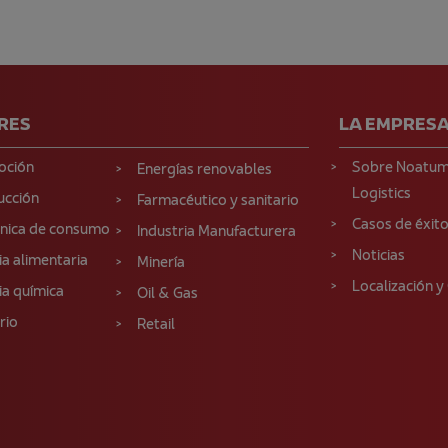
RES
LA EMPRES
oción
Sobre Noatu
Energías renovables
Logistics
ucción
Farmacéutico y sanitario
Casos de éxit
ónica de consumo
Industria Manufacturera
Noticias
ia alimentaria
Minería
Localización y
ia química
Oil & Gas
rio
Retail