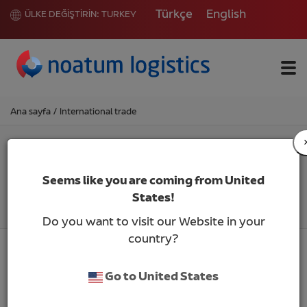
Türkçe
English
ÜLKE DEĞİŞTİRİN:
TURKEY
Me
Ana sayfa
/
International trade
International trade
Seems like you are coming from United
States!
Do you want to visit our Website in your
country?
Go to United States