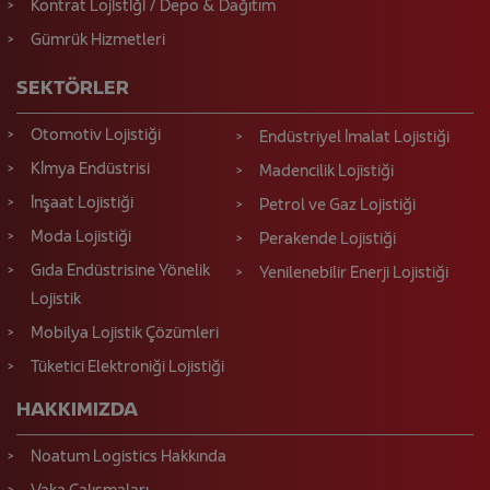
Kontrat Lojİstİğİ / Depo & Dağıtım
Gümrük Hizmetleri
SEKTÖRLER
Otomotiv Lojistiği
Endüstriyel İmalat Lojistiği
Kİmya Endüstrisi
Madencilik Lojistiği
İnşaat Lojistiği
Petrol ve Gaz Lojistiği
Moda Lojistiği
Perakende Lojistiği
Gıda Endüstrisine Yönelik
Yenilenebilir Enerji Lojistiği
Lojistik
Mobilya Lojistik Çözümleri
Tüketici Elektroniği Lojistiği
HAKKIMIZDA
Noatum Logistics Hakkında