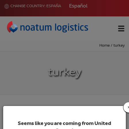
Español
CHANGE COUNTRY:
ESPAÑA
Me
Home
/
turkey
turkey
Seems like you are coming from United