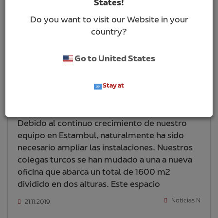
States!
Do you want to visit our Website in your
country?
Go to United States
Stay at
Nuevas oficinas en Turquía
Debido al continuo crecimiento de nuestro
equipo en Estambul, naturalmente ha sido
necesario ampliar las instalaciones. Nuestros
colegas turcos se han mudado a una a nueva
oficina que abarca un total de 1600 m2
dividido en dos alturas. Este espacio
Noticias N
21.11.2019