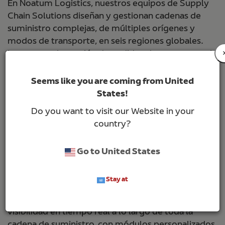
En Noatum Logistics, nuestros equipos de Supply
Chain Solutions diseñan y gestionan cadenas de
suministro complejas, de múltiples orígenes y
modos de transporte, en seis regiones globales.
Integramos la gestión de pedidos de compra con la
logística de última milla para mejorar la eficiencia,
reducir costes y aumentar los márgenes.
Seems like you are coming from United
States!
Presencia global:
Noatum Logistics está presente en
26 países
, con
Do you want to visit our Website in your
95 oficinas, 44 almacenes
, y
más de 3,500
country?
profesionales
en todo el mundo. Nuestra red
internacional nos permite ofrecer soluciones
Go to United States
integradas con conocimiento local y alcance
global.
Stay at
Nuestra plataforma digital ofrece control y
visibilidad en tiempo real a lo largo de toda la
cadena de suministro, con módulos personalizados