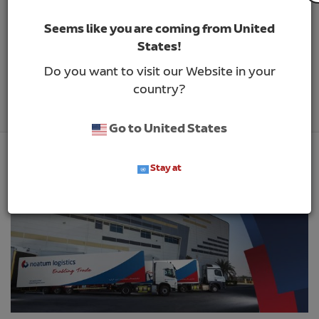
larga distancia para
Seems like you are coming from United
satisfacer la creciente
States!
demanda de los
Do you want to visit our Website in your
country?
clientes
Go to United States
Stay at