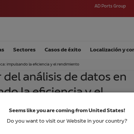
AD Ports Group
as
Sectores
Casos de éxito
Localización y co
ica: impulsando la eficiencia y el rendimiento
del análisis de datos en
ndo la eficiencia y el
Seems like you are coming from United States!
Do you want to visit our Website in your country?