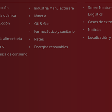
oción
Sobre Noatu
Industria Manufacturera
Logistics
ia química
Minería
Casos de éxit
ucción
Oil & Gas
Noticias
Farmacéutico y sanitario
Localización y
ia alimentaria
Retail
rio
Energías renovables
ónica de consumo