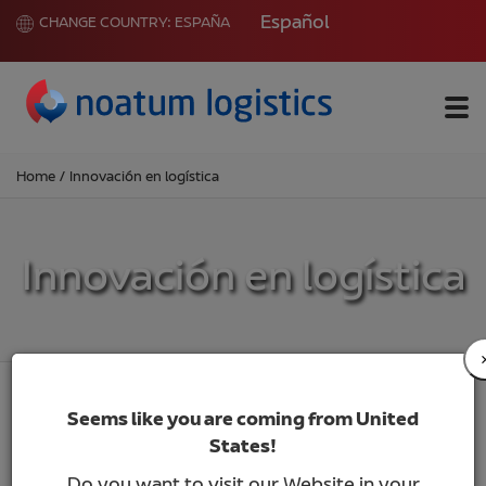
Español
CHANGE COUNTRY:
ESPAÑA
Me
Home
/
Innovación en logística
Innovación en logística
Seems like you are coming from United
States!