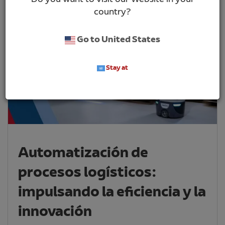
Do you want to visit our Website in your
country?
Go to United States
Stay at
Automatización de
procesos logísticos:
impulsando la eficiencia y la
innovación