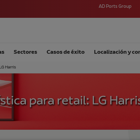
AD Ports Group
as
Sectores
Casos de éxito
Localización y co
LG Harris
tica para retail: LG Harri