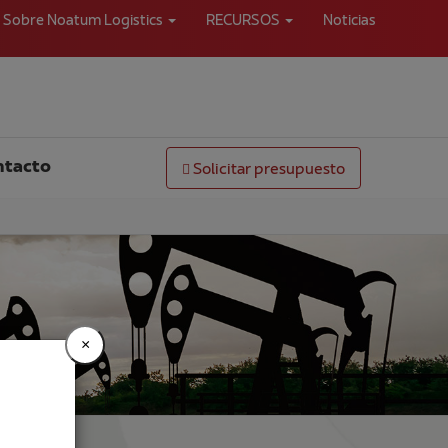
Sobre Noatum Logistics
RECURSOS
Noticias
ntacto
Solicitar presupuesto
×