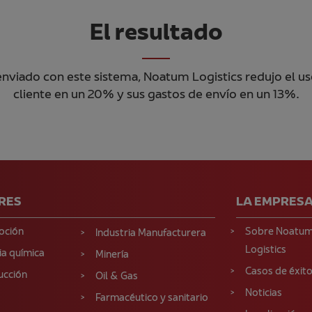
El resultado
 enviado con este sistema, Noatum Logistics redujo el u
cliente en un 20% y sus gastos de envío en un 13%.
RES
LA EMPRES
oción
Sobre Noatu
Industria Manufacturera
Logistics
ia química
Minería
Casos de éxit
ucción
Oil & Gas
Noticias
Farmacéutico y sanitario