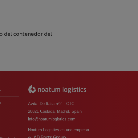
so del contenedor del
A
m
Avda. De Italia nº2 – CTC
28821 Coslada, Madrid, Spain
info@noatumlogistics.com
o
Noatum Logistics es una empresa
AD Ports Group
de