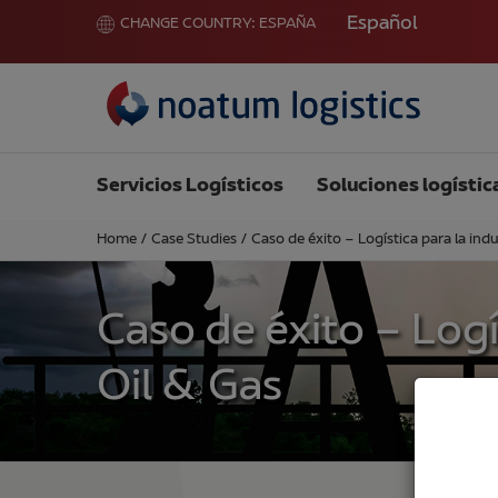
Español
CHANGE COUNTRY:
ESPAÑA
Servicios Logísticos
Soluciones logístic
Home
/
Case Studies
/
Caso de éxito – Logística para la indu
Caso de éxito – Logí
Oil & Gas