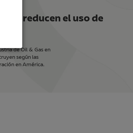
ados reducen el uso de
ustria de Oil & Gas en
truyen según las
oración en América.