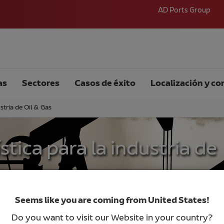
AD Ports Group
as
Sectores
Casos de éxito
Localización y co
stria de Oil & Gas
stica para la industria de
Seems like you are coming from United States!
Do you want to visit our Website in your country?