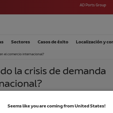
AD Ports Group
as
Sectores
Casos de éxito
Localización y co
en el comercio internacional?
do la crisis de demanda
rnacional?
Seems like you are coming from United States!