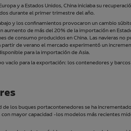
uropa y a Estados Unidos, China iniciaba su recuperación
dos durante el primer trimestre del año.
trabajo y los confinamientos provocaron un cambio súbit
n aumento de más del 20% de la importación en Estado
nes de consumo producidos en China. Las navieras no p
a partir de verano el mercado experimentó un incremen
disponible para la importación de Asia.
po vacío para la exportación: los contenedores y barc
ores
idad de los buques portacontenedores se ha incrementad
os con mayor capacidad ­-los modelos más recientes mi