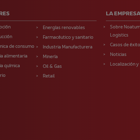
RES
LA EMPRES
oción
Sobre Noatu
Energías renovables
Logistics
ucción
Farmacéutico y sanitario
Casos de éxit
ónica de consumo
Industria Manufacturera
Noticias
ia alimentaria
Minería
Localización y
ia química
Oil & Gas
rio
Retail