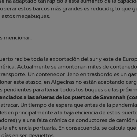
 se ha adaptado tan rápido a este aumento de la capacid
perar estos barcos más grandes es reducidq, lo que gen
ar estos megabuques.
s mencionar:
uerto recibe toda la exportación del sur y este de Europ
américa. Actualmente se amontonan miles de contenedor
 transporte. Un contenedor lleno en trasbordo es un gas
ionar este atasco, en Algeciras no están aceptando car
s pendientes para llenar todos los buques de las próxi
anclados a las afueras de los puertos de Savannah (c
atracar. Un tiempo de espera que antes de la pandemia
 deben principalmente a la baja eficiencia de estos puer
adores) y a una falta crónica de conductores de camión
 la eficiencia portuaria. En consecuencia, se calcula q
días en ser devueltos.