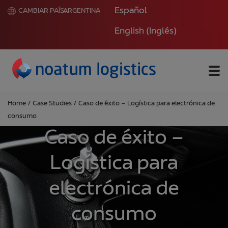
Español
CAMBIAR PAÍS:
ARGENTINA
English
(
Inglés
)
Me
Home
/
Case Studies
/
Caso de éxito – Logística para electrónica de
consumo
Caso de éxito –
Logística para
electrónica de
consumo