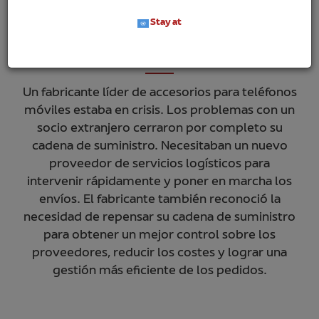
Stay at
El reto
Un fabricante líder de accesorios para teléfonos
móviles estaba en crisis. Los problemas con un
socio extranjero cerraron por completo su
cadena de suministro. Necesitaban un nuevo
proveedor de servicios logísticos para
intervenir rápidamente y poner en marcha los
envíos. El fabricante también reconoció la
necesidad de repensar su cadena de suministro
para obtener un mejor control sobre los
proveedores, reducir los costes y lograr una
gestión más eficiente de los pedidos.