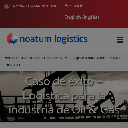
Español
CAMBIAR PAÍS:
ARGENTINA
English
(
Inglés
)
Me
Home
/
Case Studies
/
Caso de éxito – Logística para la industria de
Oil & Gas
Caso de éxito –
Logística para la
industria de Oil & Gas