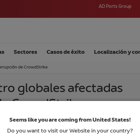
AD Ports Group
as
Sectores
Casos de éxito
Localización y co
terrupción de CrowdStrike
ro globales afectadas
 de CrowdStrike
Seems like you are coming from United States!
Do you want to visit our Website in your country?