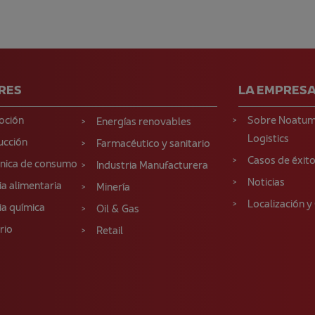
RES
LA EMPRES
oción
Sobre Noatu
Energías renovables
Logistics
ucción
Farmacéutico y sanitario
Casos de éxit
ónica de consumo
Industria Manufacturera
Noticias
ia alimentaria
Minería
Localización y
ia química
Oil & Gas
rio
Retail